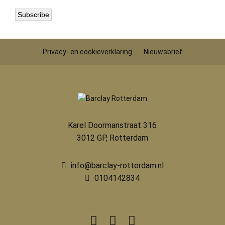
Privacy- en cookieverklaring
Nieuwsbrief
Karel Doormanstraat 316
3012 GP, Rotterdam
info@barclay-rotterdam.nl
0104142834